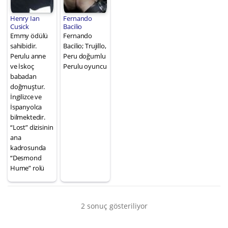
Henry Ian
Fernando
Cusick
Bacilio
Emmy ödülü
Fernando
sahibidir.
Bacilio; Trujillo,
Perulu anne
Peru doğumlu
ve İskoç
Perulu oyuncu
babadan
doğmuştur.
İngilizce ve
İspanyolca
bilmektedir.
“Lost” dizisinin
ana
kadrosunda
“Desmond
Hume” rolü
2 sonuç gösteriliyor