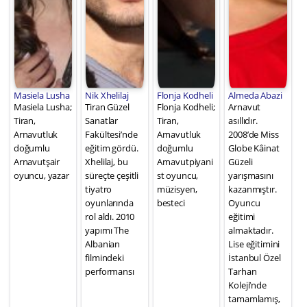
Masiela Lusha
Nik Xhelilaj
Flonja Kodheli
Almeda Abazi
Masiela Lusha;
Tiran Güzel
Flonja Kodheli;
Arnavut
Tiran,
Sanatlar
Tiran,
asıllıdır.
Arnavutluk
Fakültesi’nde
Arnavutluk
2008’de Miss
doğumlu
eğitim gördü.
doğumlu
Globe Kâinat
Arnavutşair
Xhelilaj, bu
Arnavutpiyani
Güzeli
oyuncu, yazar
süreçte çeşitli
st oyuncu,
yarışmasını
tiyatro
müzisyen,
kazanmıştır.
oyunlarında
besteci
Oyuncu
rol aldı. 2010
eğitimi
yapımı The
almaktadır.
Albanian
Lise eğitimini
filmindeki
İstanbul Özel
performansı
Tarhan
Koleji’nde
tamamlamış,