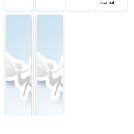
İstanbul
Besim Kurti
Vasjan Lami