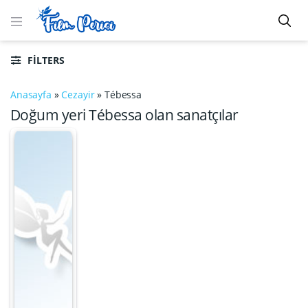
FILTERS
Anasayfa
»
Cezayir
»
Tébessa
Doğum yeri Tébessa olan sanatçılar