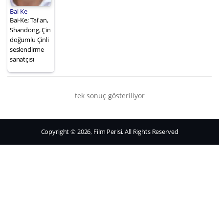
Bai-Ke
Bai-Ke; Tai'an,
Shandong, Çin
doğumlu Çinli
seslendirme
sanatçısı
tek sonuç gösteriliyor
Copyright © 2026, Film Perisi. All Rights Reserved