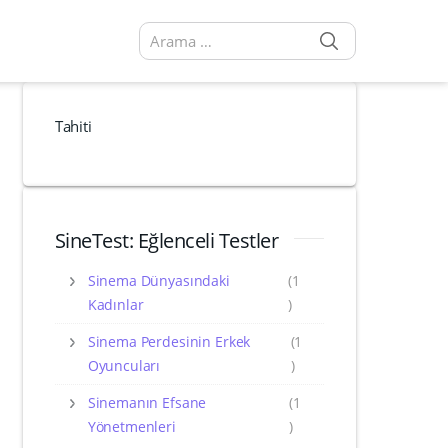
SEARCH
Arama sonuçları:
Tahiti
SineTest: Eğlenceli Testler
Sinema Dünyasındaki
(1
Kadınlar
)
Sinema Perdesinin Erkek
(1
Oyuncuları
)
Sinemanın Efsane
(1
Yönetmenleri
)