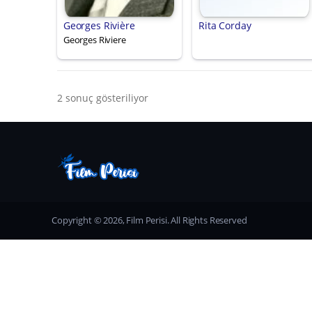
Georges Rivière
Rita Corday
Georges Riviere
2 sonuç gösteriliyor
Copyright © 2026, Film Perisi. All Rights Reserved