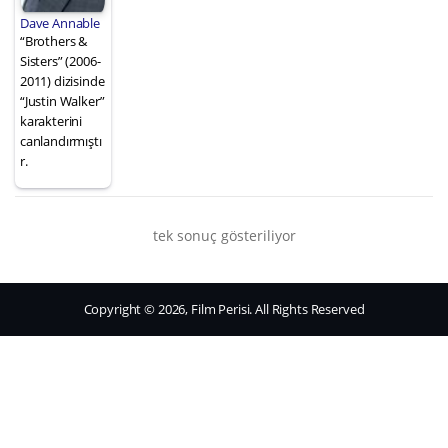
Dave Annable
“Brothers &
Sisters” (2006-
2011) dizisinde
“Justin Walker”
karakterini
canlandırmıştı
r.
tek sonuç gösteriliyor
Copyright © 2026, Film Perisi. All Rights Reserved