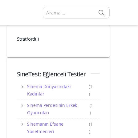
SEARCH
Arama sonuçları:
Stratford(I)
SineTest: Eğlenceli Testler
Sinema Dünyasındaki
(1
Kadınlar
)
Sinema Perdesinin Erkek
(1
Oyuncuları
)
Sinemanın Efsane
(1
Yönetmenleri
)