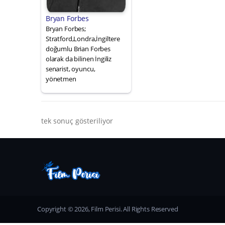
Bryan Forbes
Bryan Forbes;
Stratford,Londra,İngiltere
doğumlu Brian Forbes
olarak da bilinen İngiliz
senarist, oyuncu,
yönetmen
tek sonuç gösteriliyor
Copyright © 2026, Film Perisi. All Rights Reserved