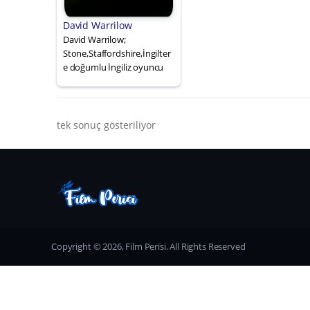
David Warrilow
David Warrilow;
Stone,Staffordshire,İngilter
e doğumlu İngiliz oyuncu
tek sonuç gösteriliyor
Copyright © 2026, Film Perisi. All Rights Reserved