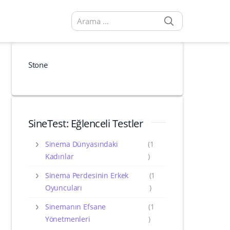
SEARCH
Arama sonuçları:
Stone
SineTest: Eğlenceli Testler
Sinema Dünyasındaki
(1
Kadınlar
)
Sinema Perdesinin Erkek
(1
Oyuncuları
)
Sinemanın Efsane
(1
Yönetmenleri
)