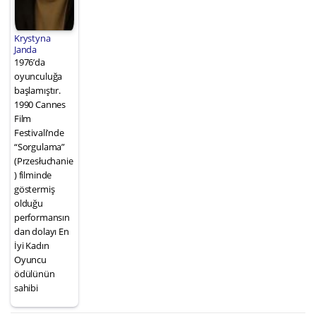
Krystyna
Janda
1976’da
oyunculuğa
başlamıştır.
1990 Cannes
Film
Festivali’nde
“Sorgulama”
(Przesłuchanie
) filminde
göstermiş
olduğu
performansın
dan dolayı En
İyi Kadın
Oyuncu
ödülünün
sahibi