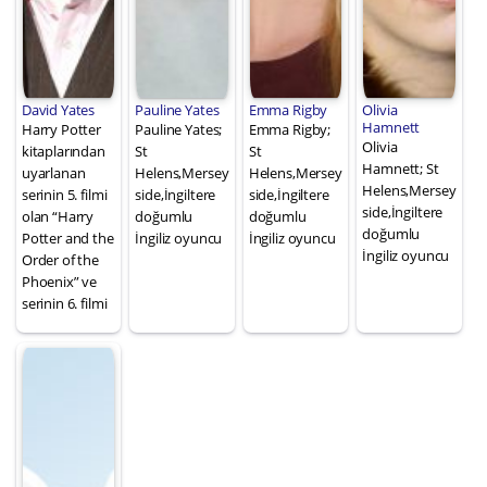
David Yates
Pauline Yates
Emma Rigby
Olivia
Hamnett
Harry Potter
Pauline Yates;
Emma Rigby;
Olivia
kitaplarından
St
St
Hamnett; St
uyarlanan
Helens,Mersey
Helens,Mersey
Helens,Mersey
serinin 5. filmi
side,İngiltere
side,İngiltere
side,İngiltere
olan “Harry
doğumlu
doğumlu
doğumlu
Potter and the
İngiliz oyuncu
İngiliz oyuncu
İngiliz oyuncu
Order of the
Phoenix” ve
serinin 6. filmi