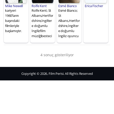
Mike Newell
Rolfe Kent
Esmé Bianco
Erica Fischer
kariyeri
Rolfe Kent; St
Esmé Bianco;
1960’ların
Albans,Hertfor
St
başındaki
dshire,İngilter
Albans,Hertfor
filmleriyle
e doğumlu
dshire,İngilter
başlamıştır.
İngilizfilm
e doğumlu
müziğibesteci
İngiliz oyuncu
4 sonuç gösteriliyor
Copyright © 2026, Film Perisi. All Rights Reserved