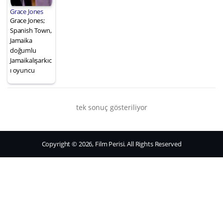
Grace Jones
Grace Jones;
Spanish Town,
Jamaika
doğumlu
Jamaikalışarkıc
ı oyuncu
tek sonuç gösteriliyor
Copyright © 2026, Film Perisi. All Rights Reserved