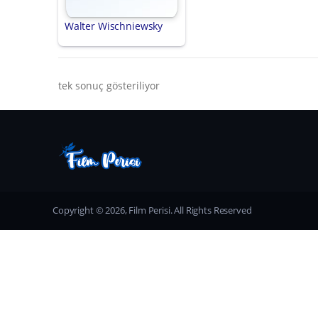
Walter Wischniewsky
tek sonuç gösteriliyor
Copyright © 2026, Film Perisi. All Rights Reserved