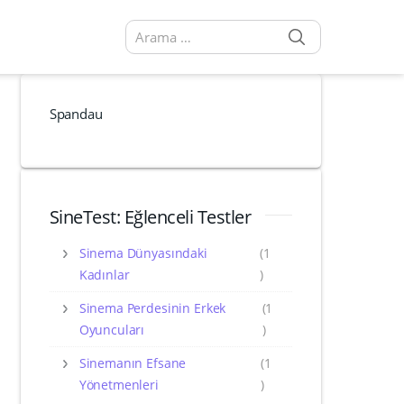
SEARCH
Arama sonuçları:
Spandau
SineTest: Eğlenceli Testler
Sinema Dünyasındaki
(1
Kadınlar
)
Sinema Perdesinin Erkek
(1
Oyuncuları
)
Sinemanın Efsane
(1
Yönetmenleri
)