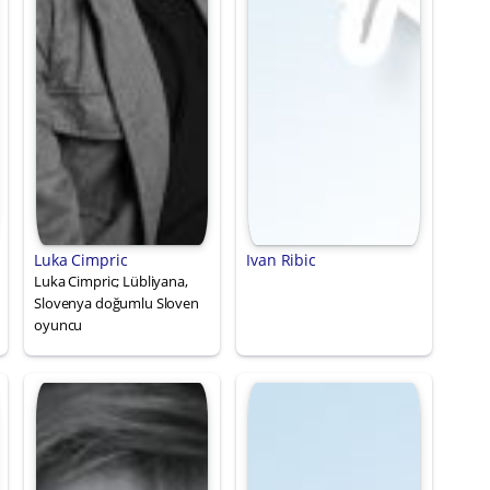
Luka Cimpric
Ivan Ribic
Luka Cimpric; Lübliyana,
Slovenya doğumlu Sloven
oyuncu