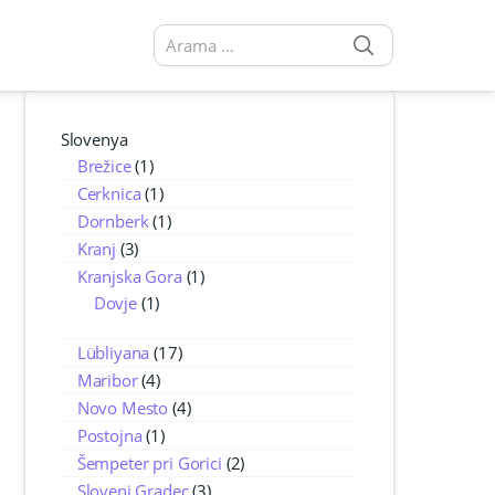
SEARCH
Arama sonuçları:
Slovenya
Brežice
(1)
Cerknica
(1)
Dornberk
(1)
Kranj
(3)
Kranjska Gora
(1)
Dovje
(1)
Lübliyana
(17)
Maribor
(4)
Novo Mesto
(4)
Postojna
(1)
Šempeter pri Gorici
(2)
Slovenj Gradec
(3)