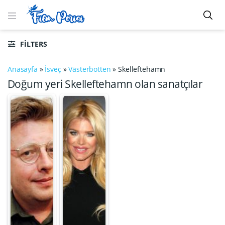
FILTERS
Anasayfa
»
İsveç
»
Västerbotten
»
Skelleftehamn
Doğum yeri Skelleftehamn olan sanatçılar