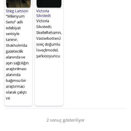
Stieg Larsson
Victoria
Silvstedt
“Milenyum
Victoria
Serisi” adlı
Silvstedt;
edebiyat
Skelleftehamn,
serisiyle
Västerbotten,İ
tanınır.
sveç doğumlu
Stokholm’da
İsveçlimodel,
gazetecilik
şarkıcıoyuncu
alanında ve
aşırı sağcılığın
araştırılması
alanında
bağımsız bir
araştırmacı
olarak çalıştı
ve
2 sonuç gösteriliyor