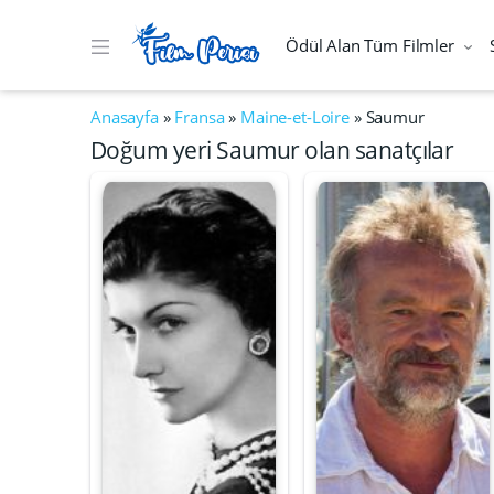
Ödül Alan Tüm Filmler
Anasayfa
»
Fransa
»
Maine-et-Loire
»
Saumur
Doğum yeri Saumur olan sanatçılar