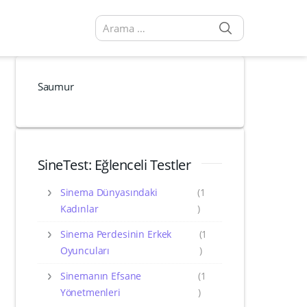
SEARCH
Arama sonuçları:
Saumur
SineTest: Eğlenceli Testler
Sinema Dünyasındaki
(1
Kadınlar
)
Sinema Perdesinin Erkek
(1
Oyuncuları
)
Sinemanın Efsane
(1
Yönetmenleri
)