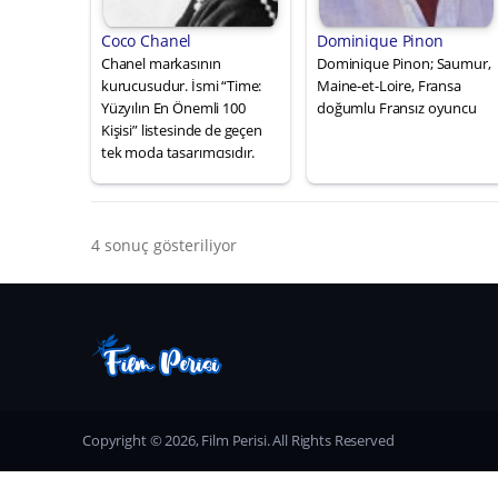
Coco Chanel
Dominique Pinon
Chanel markasının
Dominique Pinon; Saumur,
kurucusudur. İsmi “Time:
Maine-et-Loire, Fransa
Yüzyılın En Önemli 100
doğumlu Fransız oyuncu
Kişisi” listesinde de geçen
tek moda tasarımcısıdır.
4 sonuç gösteriliyor
Copyright © 2026, Film Perisi. All Rights Reserved