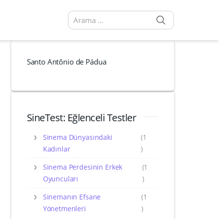
SEARCH
Arama sonuçları:
Santo Antônio de Pádua
SineTest: Eğlenceli Testler
Sinema Dünyasındaki
(1
Kadınlar
)
Sinema Perdesinin Erkek
(1
Oyuncuları
)
Sinemanın Efsane
(1
Yönetmenleri
)