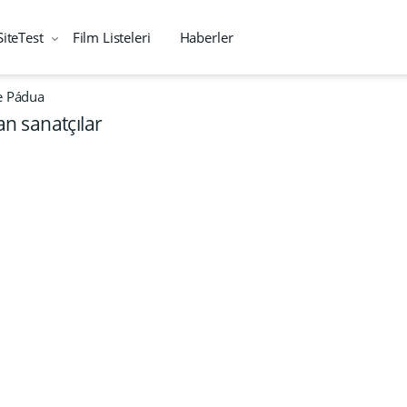
SiteTest
Film Listeleri
Haberler
e Pádua
n sanatçılar