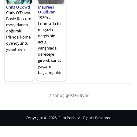
Chris O’Dowd
Maureen
O’Sullivan
Chris O'Dowd;
1930’da
Boyle,Roscom
Londra’da bir
mon,İrlanda
magazin
doğumlu
dergisinin
İrlandalıkome
açtığı
dyenoyuncu,
yarışmada
yönetmen
dereceye
girerek sanat
yaşamı
başlamış oldu.
2 sonuç gösteriliyor
Copyright © 2026, Film Perisi. All Rights Reserved