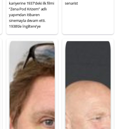
kariyerine 1937’deki ilk filmi
senarist
“Zena Pod Krizem” adlı
yapımdan itibaren
sinemayla devam etti.
1938’de İngiltere’ye