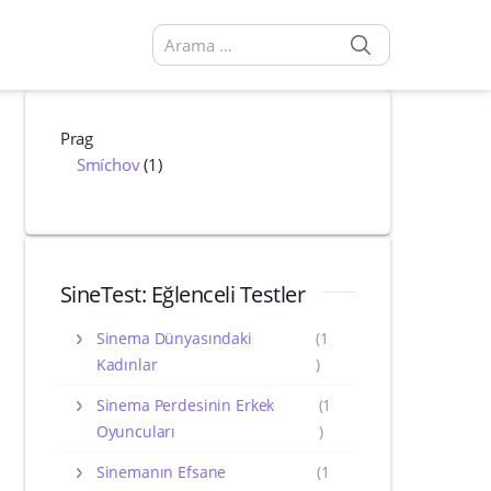
SEARCH
Arama sonuçları:
Prag
Smíchov
(1)
SineTest: Eğlenceli Testler
Sinema Dünyasındaki
(1
Kadınlar
)
Sinema Perdesinin Erkek
(1
Oyuncuları
)
Sinemanın Efsane
(1