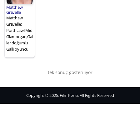
Matthew
Gravelle
Matthew
Gravelle;
Porthcawl,Mid
Glamorgan,Gal
ler doğumlu
Galli oyuncu
tek sonuç gösteriliyor
Copyright © 2026, Film Perisi. All Rights Reserved