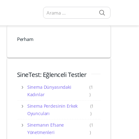
SEARCH
Arama sonuçları:
Perham
SineTest: Eğlenceli Testler
Sinema Dünyasındaki
(1
Kadınlar
)
Sinema Perdesinin Erkek
(1
Oyuncuları
)
Sinemanın Efsane
(1
Yönetmenleri
)