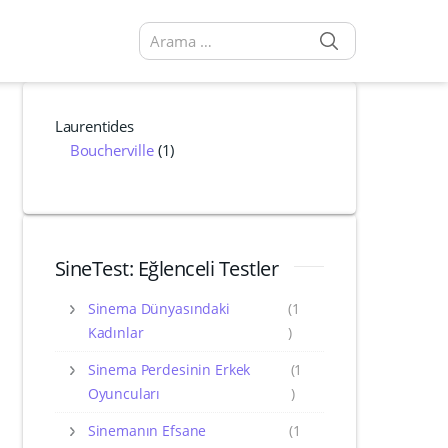
SEARCH
Arama sonuçları:
Laurentides
Boucherville
(1)
SineTest: Eğlenceli Testler
Sinema Dünyasındaki
(1
Kadınlar
)
Sinema Perdesinin Erkek
(1
Oyuncuları
)
Sinemanın Efsane
(1