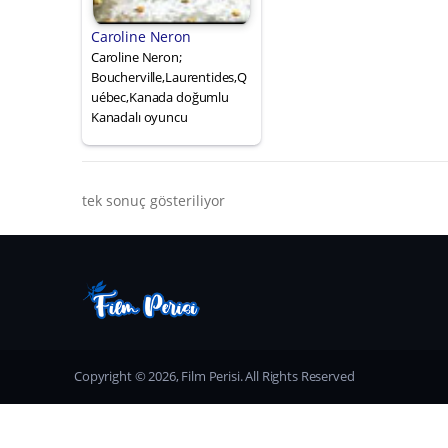
Caroline Neron
Caroline Neron;
Boucherville,Laurentides,Q
uébec,Kanada doğumlu
Kanadalı oyuncu
tek sonuç gösteriliyor
Copyright © 2026, Film Perisi. All Rights Reserved