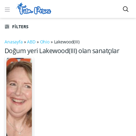
FILTERS
Anasayfa
»
ABD
»
Ohio
»
Lakewood(III)
Doğum yeri Lakewood(III) olan sanatçılar