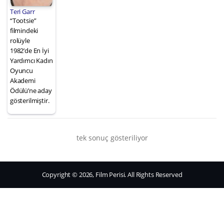
Teri Garr
“Tootsie”
filmindeki
rolüyle
1982’de En İyi
Yardımcı Kadın
Oyuncu
Akademi
Ödülü’ne aday
gösterilmiştir.
tek sonuç gösteriliyor
Copyright © 2026, Film Perisi. All Rights Reserved