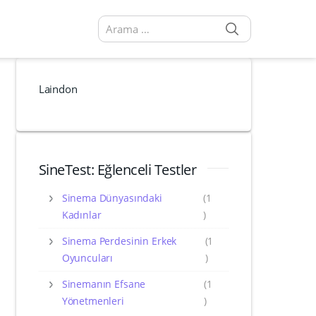
SEARCH
Arama sonuçları:
Laindon
SineTest: Eğlenceli Testler
Sinema Dünyasındaki
(1
Kadınlar
)
Sinema Perdesinin Erkek
(1
Oyuncuları
)
Sinemanın Efsane
(1
Yönetmenleri
)