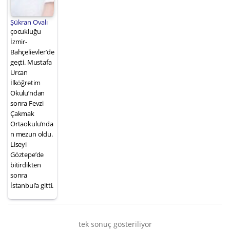
Şükran Ovalı
çocukluğu
İzmir-
Bahçelievler’de
geçti. Mustafa
Urcan
İlköğretim
Okulu’ndan
sonra Fevzi
Çakmak
Ortaokulu’nda
n mezun oldu.
Liseyi
Göztepe’de
bitirdikten
sonra
İstanbul’a gitti.
tek sonuç gösteriliyor