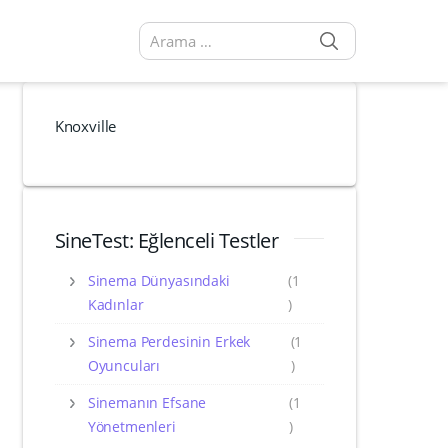
SEARCH
Arama sonuçları:
Knoxville
SineTest: Eğlenceli Testler
Sinema Dünyasındaki
(1
Kadınlar
)
Sinema Perdesinin Erkek
(1
Oyuncuları
)
Sinemanın Efsane
(1
Yönetmenleri
)