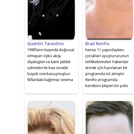
Quentin Tarantino
Brad Renfro
1990’ların başında doğrusal
henüz 11 yaşındayken,
olmayan öykü akışı,
çocukları uyuşturucunun
diyalogları ve kanlı şiddet
tehlikelerinden haberdar
sahneleri ile kısa sürede
etmek için hazırlanan bir
büyük üne kavuşmuştur.
programda rol almıştır.
90’lardaki bağımsız sinema
Renfro programda
kendisini izleyen bir polis