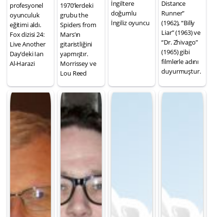
İngiltere
Distance
profesyonel
1970’lerdeki
doğumlu
Runner”
oyunculuk
grubu the
İngiliz oyuncu
(1962), “Billy
eğitimi aldı.
Spiders from
Liar” (1963) ve
Fox dizisi 24:
Mars’ın
“Dr. Zhivago”
Live Another
gitaristliğini
(1965) gibi
Day’deki Ian
yapmıştır.
filmlerle adını
Al-Harazi
Morrissey ve
duyurmuştur.
Lou Reed