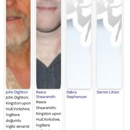
John Dighton
Reece
Debra
Derren Litten
Shearsmith
Stephenson
John Dighton;
Reece
Kingston upon
Shearsmith;
Hull,Yorkshire,
Kingston upon
İngiltere
Hull,Yorkshire,
doğumlu
İngiltere
İngiliz senarist