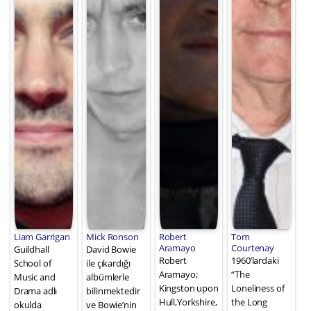
Liam Garrigan
Mick Ronson
Robert
Tom
Aramayo
Courtenay
Guildhall
David Bowie
Robert
1960’lardaki
School of
ile çıkardığı
Aramayo;
“The
Music and
albümlerle
Kingston upon
Loneliness of
Drama adlı
bilinmektedir
Hull,Yorkshire,
the Long
okulda
ve Bowie’nin