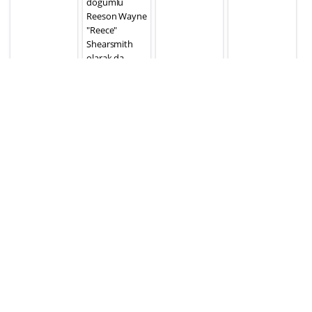
doğumlu
Reeson Wayne
"Reece"
Shearsmith
olarak da
bilinen İngiliz
oyuncu,
senarist,
yaratıcı