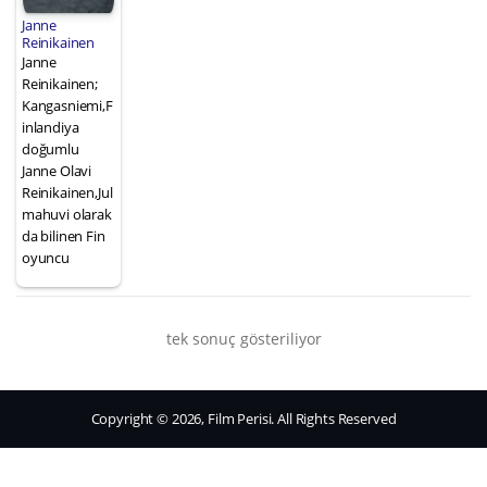
Janne
Reinikainen
Janne
Reinikainen;
Kangasniemi,F
inlandiya
doğumlu
Janne Olavi
Reinikainen,Jul
mahuvi olarak
da bilinen Fin
oyuncu
tek sonuç gösteriliyor
Copyright © 2026, Film Perisi. All Rights Reserved