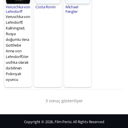
Veruschka von
Costa Ronin
Michael
Lehndorff
Fengler
Veruschka von
Lehndorff;
Kaliningrad,
Rusya
doğumlu Vera
Gottliebe
Anna von
Lehndorff,Ver
uschka olarak
da bilinen
Polonyalı
oyuncu
3 sonuç gösteriliyor
Copyright © 2026, Film Perisi. All Rights Reserved