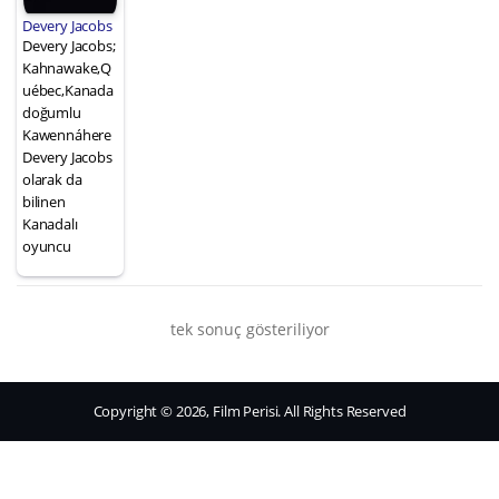
Devery Jacobs
Devery Jacobs;
Kahnawake,Q
uébec,Kanada
doğumlu
Kawennáhere
Devery Jacobs
olarak da
bilinen
Kanadalı
oyuncu
tek sonuç gösteriliyor
Copyright © 2026, Film Perisi. All Rights Reserved