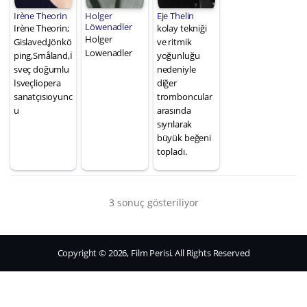
Irène Theorin
Holger
Eje Thelin
Löwenadler
Irène Theorin;
kolay tekniği
Holger
Gislaved,Jönkö
ve ritmik
Lowenadler
ping,Småland,İ
yoğunluğu
sveç doğumlu
nedeniyle
İsveçliopera
diğer
sanatçısıoyunc
tromboncular
u
arasında
sıyrılarak
büyük beğeni
topladı.
3 sonuç gösteriliyor
Copyright © 2026, Film Perisi. All Rights Reserved