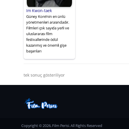
Im Kwon-taek
Güney Kore’nin en ünlü
yönetmenleri arasındadır.
Filmleri çok sayıda yerli ve
uluslararası film
festivallerinde ödül
kazanmış ve önemli gişe
başarıları
tek sonuç gösteriliyor
Copyright © 2026, Film Perisi. All Rights Reserved