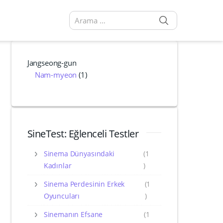
SEARCH
Arama sonuçları:
Jangseong-gun
Nam-myeon
(1)
SineTest: Eğlenceli Testler
Sinema Dünyasındaki
(1
Kadınlar
)
Sinema Perdesinin Erkek
(1
Oyuncuları
)
Sinemanın Efsane
(1