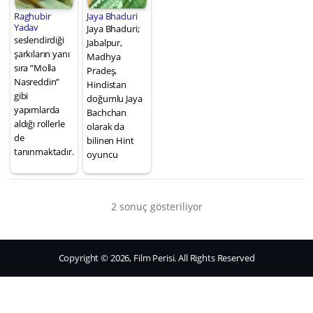
Raghubir
Jaya Bhaduri
Yadav
Jaya Bhaduri;
seslendirdiği
Jabalpur,
şarkıların yanı
Madhya
sıra “Molla
Pradeş,
Nasreddin”
Hindistan
gibi
doğumlu Jaya
yapımlarda
Bachchan
aldığı rollerle
olarak da
de
bilinen Hint
tanınmaktadır.
oyuncu
2 sonuç gösteriliyor
Copyright © 2026, Film Perisi. All Rights Reserved