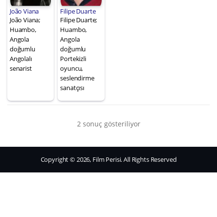
João Viana
Filipe Duarte
João Viana;
Filipe Duarte;
Huambo,
Huambo,
Angola
Angola
doğumlu
doğumlu
Angolalı
Portekizli
senarist
oyuncu,
seslendirme
sanatçısı
2 sonuç gösteriliyor
Copyright © 2026, Film Perisi. All Rights Reserved