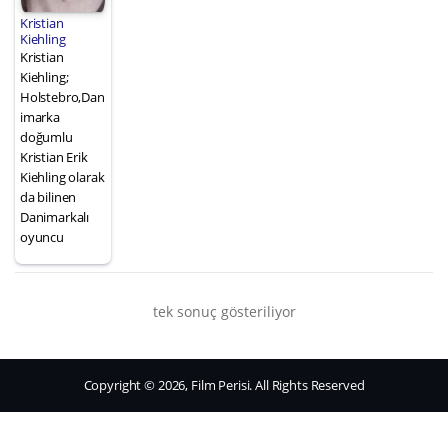
Kristian
Kiehling
Kristian
Kiehling;
Holstebro,Dan
imarka
doğumlu
Kristian Erik
Kiehling olarak
da bilinen
Danimarkalı
oyuncu
tek sonuç gösteriliyor
Copyright © 2026, Film Perisi. All Rights Reserved