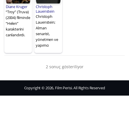
Diane Kruger
Christoph
Lauenstein
“Troy” (Truva)
Christoph
(2004) filminde
Lauenstein;
“Helen”
Alman
karakterini
senarist,
canlandırdı.
yönetmen ve
yapımcı
2 sonuç gösteriliyor
Copyright © 2026, Film Perisi. All Rights Reserved