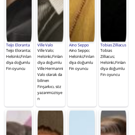
Teijo Eloranta
Ville Valo
Aino Seppo
Tobias Zilliacus
Teijo Eloranta;
Ville Valo;
Aino Seppo;
Tobias
Helsinki,Finlan
Helsinki,Finlan
Helsinki,Finlan
Zilliacus;
diya doğumlu
diya doğumlu
diya doğumlu
Helsinki,Finlan
Fin oyuncu
Ville Hermanni
Fin oyuncu
diya doğumlu
Valo olarak da
Fin oyuncu
bilinen
Finşarkıcı, söz
yazarımüzisye
n