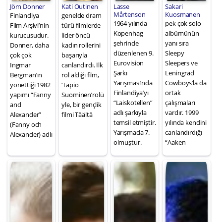
Jörn Donner
Kati Outinen
Lasse
Sakari
Mårtenson
Kuosmanen
Finlandiya
genelde dram
1964 yılında
pek çok solo
Film Arşivi’nin
türü filmlerde
Kopenhag
albümünün
kurucusudur.
lider öncü
şehrinde
yanı sıra
Donner, daha
kadın rollerini
düzenlenen 9.
Sleepy
çok çok
başarıyla
Eurovision
Sleepers ve
Ingmar
canlandırdı. İlk
Şarkı
Leningrad
Bergman’ın
rol aldığı film,
Yarışması’nda
Cowboys’la da
yönettiği 1982
‘Tapio
Finlandiya’yı
ortak
yapımı “Fanny
Suominen’rolü
“Laiskotellen”
çalışmaları
and
yle, bir gençlik
adlı şarkıyla
vardır. 1999
Alexander”
filmi Täältä
temsil etmiştir.
yılında kendini
(Fanny och
Yarışmada 7.
canlandırdığı
Alexander) adlı
olmuştur.
“Aaken