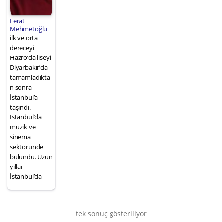
Ferat
Mehmetoğlu
ilk ve orta
dereceyi
Hazro’da liseyi
Diyarbakır’da
tamamladıkta
n sonra
İstanbul’a
taşındı.
İstanbul’da
müzik ve
sinema
sektöründe
bulundu. Uzun
yıllar
İstanbul’da
tek sonuç gösteriliyor