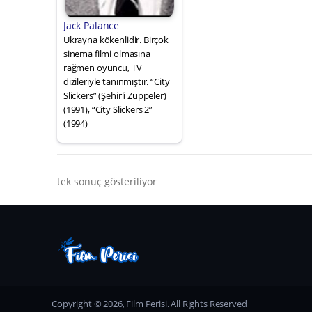
Jack Palance
Ukrayna kökenlidir. Birçok
sinema filmi olmasına
rağmen oyuncu, TV
dizileriyle tanınmıştır. “City
Slickers” (Şehirli Züppeler)
(1991), “City Slickers 2”
(1994)
tek sonuç gösteriliyor
Copyright © 2026, Film Perisi. All Rights Reserved