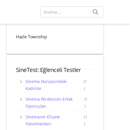
SEARCH
Arama sonuçları:
Hazle Township
SineTest: Eğlenceli Testler
Sinema Dünyasındaki
(1
Kadınlar
)
Sinema Perdesinin Erkek
(1
Oyuncuları
)
Sinemanın Efsane
(1
Yönetmenleri
)