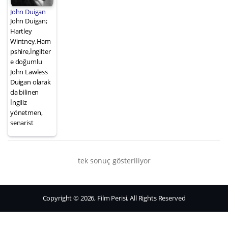
John Duigan
John Duigan;
Hartley
Wintney,Ham
pshire,İngilter
e doğumlu
John Lawless
Duigan olarak
da bilinen
İngiliz
yönetmen,
senarist
tek sonuç gösteriliyor
Copyright © 2026, Film Perisi. All Rights Reserved