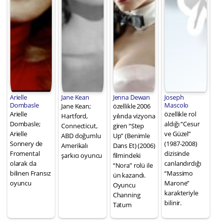
Arielle
Jane Kean
Jenna Dewan
Joseph
Dombasle
Mascolo
Jane Kean;
özellikle 2006
Arielle
özellikle rol
Hartford,
yılında vizyona
Dombasle;
aldığı “Cesur
Connecticut,
giren “Step
Arielle
ve Güzel”
ABD doğumlu
Up” (Benimle
Sonnery de
(1987-2008)
Amerikalı
Dans Et) (2006)
Fromental
dizisinde
şarkıcı oyuncu
filmindeki
olarak da
canlandırdığı
“Nora” rolü ile
bilinen Fransız
“Massimo
ün kazandı.
oyuncu
Marone”
Oyuncu
karakteriyle
Channing
bilinir.
Tatum