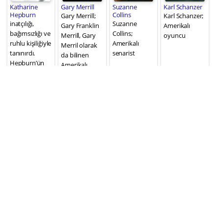
Katharine
Gary Merrill
Suzanne
Karl Schanzer
Hepburn
Collins
Gary Merrill;
Karl Schanzer;
inatçılığı,
Suzanne
Gary Franklin
Amerikalı
bağımsızlığı ve
Collins;
Merrill, Gary
oyuncu
ruhlu kişiliğiyle
Amerikalı
Merril olarak
tanınırdı.
senarist
da bilinen
Hepburn’ün
Amerikalı
kariyeri, 60
oyuncu
yıldan fazla
Hollywood
başrol
oyuncusu
olarak
yayılmıştır. İşi,
screwball
komedi diye
8 sonuç gösteriliyor