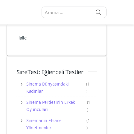
SEARCH
Arama sonuçları:
Halle
SineTest: Eğlenceli Testler
Sinema Dünyasındaki
(1
Kadınlar
)
Sinema Perdesinin Erkek
(1
Oyuncuları
)
Sinemanın Efsane
(1
Yönetmenleri
)