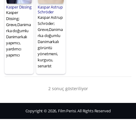
Kasper Dissing
Kaspar Astrup
Schröder
Kasper
Kaspar Astrup
Dissing;
Schröder;
Greve,Danima
Greve,Danima
rka doğumlu
rka doğumlu
Danimarkalı
Danimarkalı
yapımcı,
görüntü
yardımcı
yönetmeni,
yapımcı
kurgucu,
senarist
2 sonuç gösteriliyor
Copyright © 2026, Film Perisi. All Rights Reserved