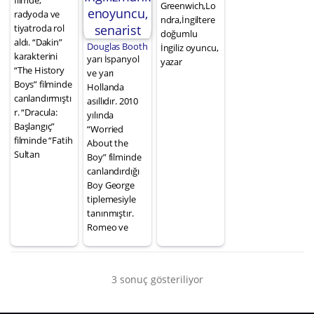
filmde,
Greenwich,Lo
radyoda ve
ndra,İngiltere
tiyatroda rol
doğumlu
aldı. “Dakin”
Douglas Booth
İngiliz oyuncu,
karakterini
yarı İspanyol
yazar
“The History
ve yarı
Boys” filminde
Hollanda
canlandırmıştı
asıllıdır. 2010
r. “Dracula:
yılında
Başlangıç”
“Worried
filminde “Fatih
About the
Sultan
Boy” filminde
canlandırdığı
Boy George
tiplemesiyle
tanınmıştır.
Romeo ve
3 sonuç gösteriliyor