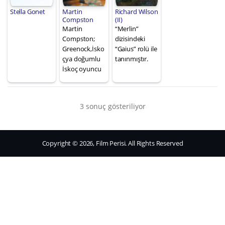
Stella Gonet
Martin
Richard Wilson
Compston
(II)
Martin
“Merlin”
Compston;
dizisindeki
Greenock,İsko
“Gaius” rolü ile
çya doğumlu
tanınmıştır.
İskoç oyuncu
3 sonuç gösteriliyor
Copyright © 2026, Film Perisi. All Rights Reserved