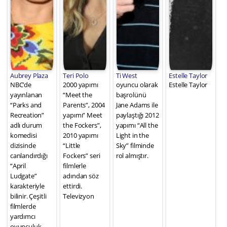
Aubrey Plaza
Teri Polo
Ti West
Estelle Taylor
NBC’de
2000 yapımı
oyuncu olarak
Estelle Taylor
yayınlanan
“Meet the
başrolünü
“Parks and
Parents”, 2004
Jane Adams ile
Recreation”
yapımı” Meet
paylaştığı 2012
adlı durum
the Fockers”,
yapımı “All the
komedisi
2010 yapımı
Light in the
dizisinde
“Little
Sky” filminde
canlandırdığı
Fockers” seri
rol almıştır.
“April
filmlerle
Ludgate”
adından söz
karakteriyle
ettirdi.
bilinir. Çeşitli
Televizyon
filmlerde
yardımcı
oyunculuk