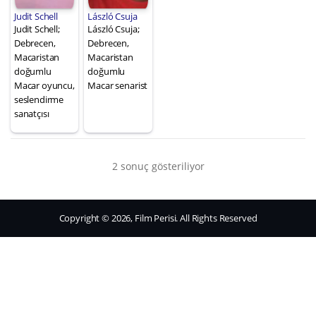
Judit Schell
László Csuja
Judit Schell;
László Csuja;
Debrecen,
Debrecen,
Macaristan
Macaristan
doğumlu
doğumlu
Macar oyuncu,
Macar senarist
seslendirme
sanatçısı
2 sonuç gösteriliyor
Copyright © 2026, Film Perisi. All Rights Reserved