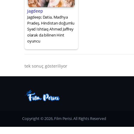
Jagdeep
Jagdeep; Datia, Madhya
Pradeş, Hindistan doğumlu
Syed Ishtiaq Ahmed Jaffrey
olarak da bilinen Hint
oyuncu
tek sonuç gösteriliyor
Copyright © 2026, Film Perisi. All Rights Reserved