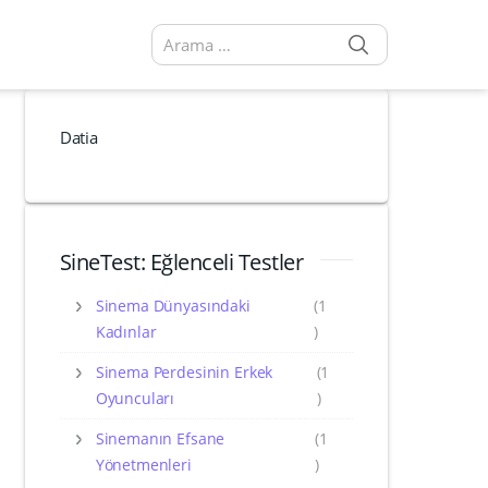
SEARCH
Arama sonuçları:
Datia
SineTest: Eğlenceli Testler
Sinema Dünyasındaki
(1
Kadınlar
)
Sinema Perdesinin Erkek
(1
Oyuncuları
)
Sinemanın Efsane
(1
Yönetmenleri
)