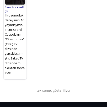
Sam Rockwell
(I)
İlk oyunculuk
deneyimini 10
yaşındayken,
Francis Ford
Coppola‘nın
“Clownhouse”
(1988) TV
dizisinde
gerçekleştirmi
ştir. Birkaç TV
dizisinde rol
aldıktan sonra,
1994
tek sonuç gösteriliyor