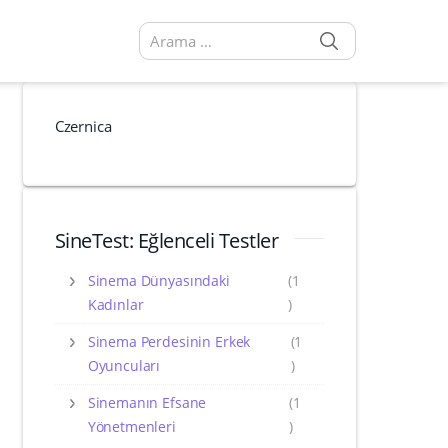
SEARCH
Arama sonuçları:
Czernica
SineTest: Eğlenceli Testler
Sinema Dünyasındaki
(1
Kadınlar
)
Sinema Perdesinin Erkek
(1
Oyuncuları
)
Sinemanın Efsane
(1
Yönetmenleri
)